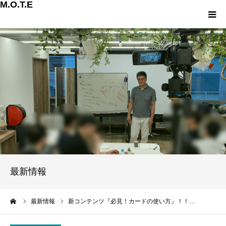
M.O.T.E
ホーム
有料会員登録
メンバーログイン
会員専用ページ
お知らせ一覧
最新情報
ーム
最新情報
新コンテンツ『必見！カードの使い方』！！…