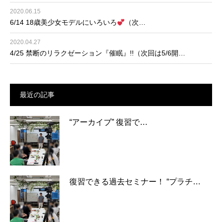
2020.06.15
6/14 18歳美少女モデルにいろいろ
（次…
2020.04.27
4/25 禁断のリラクゼーション『催眠』!!（次回は5/6開…
最近の記事
“アーカイブ” 復習で…
復習できる過去セミナー！ “プラチ…