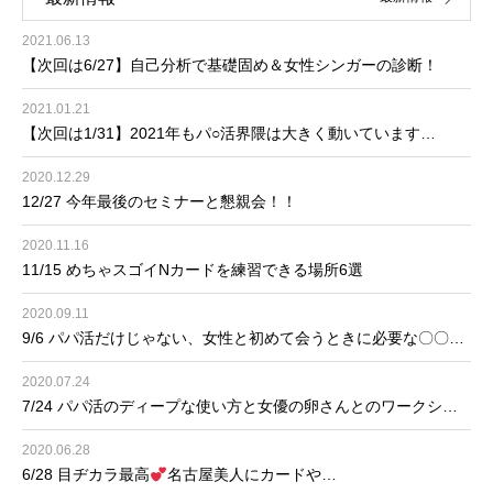
2021.06.13
【次回は6/27】自己分析で基礎固め＆女性シンガーの診断！
2021.01.21
【次回は1/31】2021年もパ○活界隈は大きく動いています…
2020.12.29
12/27 今年最後のセミナーと懇親会！！
2020.11.16
11/15 めちゃスゴイNカードを練習できる場所6選
2020.09.11
9/6 パパ活だけじゃない、女性と初めて会うときに必要な〇〇…
2020.07.24
7/24 パパ活のディープな使い方と女優の卵さんとのワークシ…
2020.06.28
6/28 目ヂカラ最高
名古屋美人にカードや…