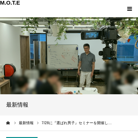
M.O.T.E
ホーム
有料会員登録
メンバーログイン
会員専用ページ
お知らせ一覧
最新情報
ーム
最新情報
7/28に『選ばれ男子』セミナーを開催し…