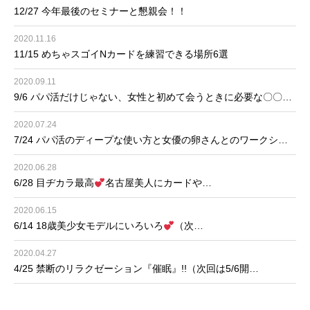
12/27 今年最後のセミナーと懇親会！！
2020.11.16
11/15 めちゃスゴイNカードを練習できる場所6選
2020.09.11
9/6 パパ活だけじゃない、女性と初めて会うときに必要な〇〇…
2020.07.24
7/24 パパ活のディープな使い方と女優の卵さんとのワークシ…
2020.06.28
6/28 目ヂカラ最高
名古屋美人にカードや…
2020.06.15
6/14 18歳美少女モデルにいろいろ
（次…
2020.04.27
4/25 禁断のリラクゼーション『催眠』!!（次回は5/6開…